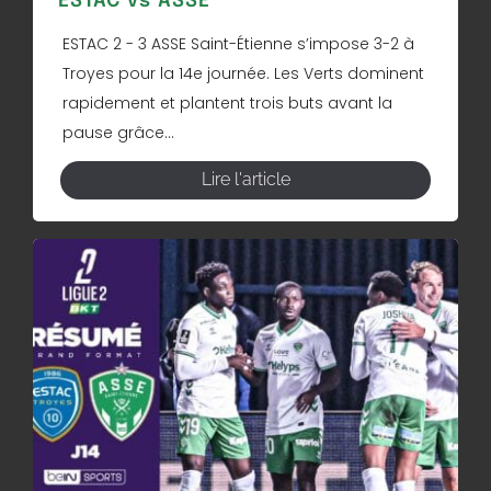
ESTAC vs ASSE
ESTAC 2 - 3 ASSE Saint-Étienne s’impose 3-2 à
Troyes pour la 14e journée. Les Verts dominent
rapidement et plantent trois buts avant la
pause grâce...
Lire l'article