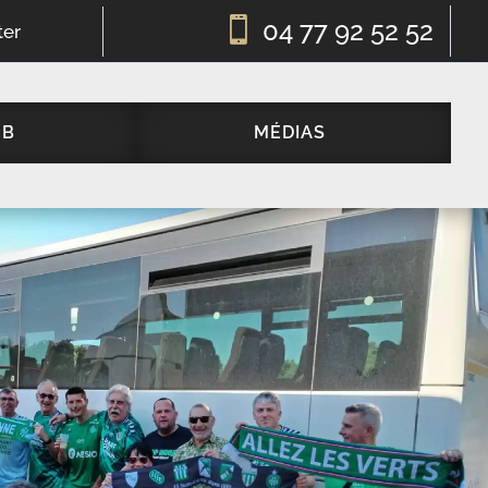

04 77 92 52 52
ter
UB
MÉDIAS