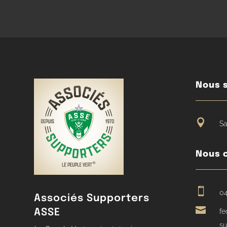
Nous s

Sa
Nous 

04
Associés Supporters

ASSE
fe
su