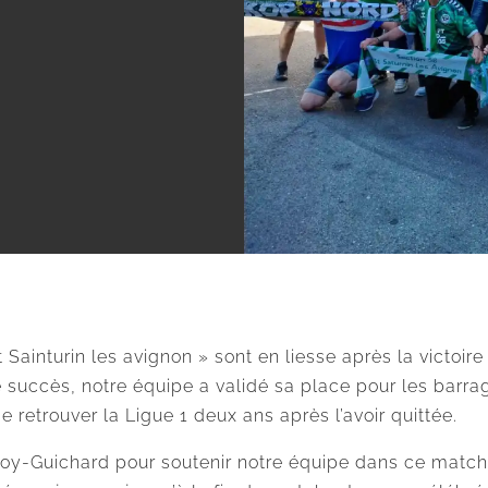
 Sainturin les avignon » sont en liesse après la victoir
e succès, notre équipe a validé sa place pour les barra
 retrouver la Ligue 1 deux ans après l’avoir quittée.
roy-Guichard pour soutenir notre équipe dans ce match