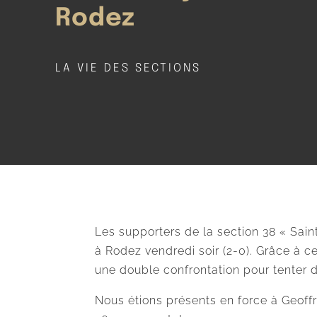
Rodez
LA VIE DES SECTIONS
Les supporters de la section 38 « Saint
à Rodez vendredi soir (2-0). Grâce à c
une double confrontation pour tenter de
Nous étions présents en force à Geoff