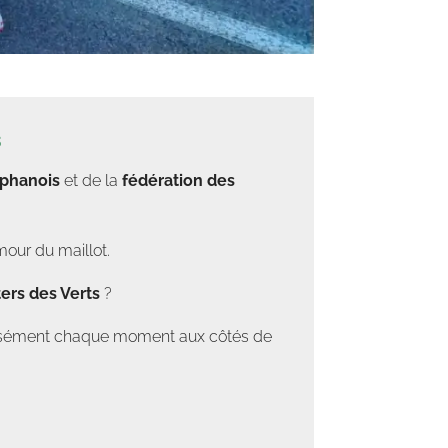
s
éphanois
et de la
fédération des
mour du maillot.
ers des Verts
?
tensément chaque moment aux côtés de