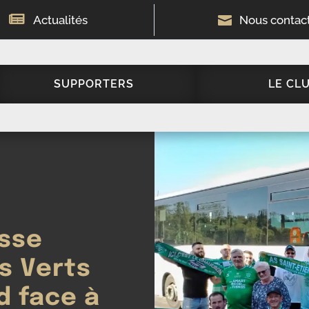

Actualités

Nous contac
SUPPORTERS
LE CL
esse
es Verts
d face à