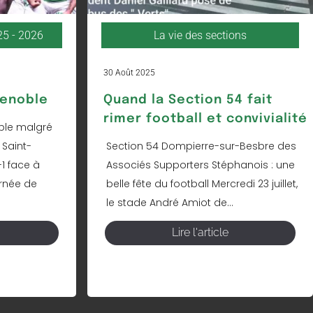
25 - 2026
La vie des sections
30 Août 2025
renoble
Quand la Section 54 fait
rimer football et convivialité
ble malgré
 Saint-
Section 54 Dompierre-sur-Besbre des
-1 face à
Associés Supporters Stéphanois : une
urnée de
belle fête du football Mercredi 23 juillet,
le stade André Amiot de...
Lire l'article