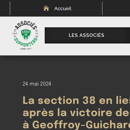

Accueil
LES ASSOCIÉS
24 mai 2024
La section 38 en li
après la victoire d
à Geoffroy-Guichar