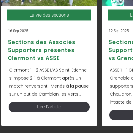
La vie des sections
L
16 Sep 2025
12 Sep 2025
Sections des Associés
Section
Supporters présentes
Support
Clermont vs ASSE
vs Gren
Clermont 1 - 2 ASSE L’AS Saint-Étienne
ASSE 1 - 1
s’impose 2-1 à Clermont après un
Grenoble a
match renversant ! Menés à la pause
supporters
sur un but de Camblan, les Verts...
Chaudron, 
intacte de..
Lire l'article