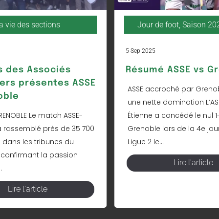
a vie des sections
Jour de foot
,
Saison 20
5 Sep 2025
s des Associés
Résumé ASSE vs G
ers présentes ASSE
ASSE accroché par Greno
oble
une nette domination L’AS
 GRENOBLE Le match ASSE-
Étienne a concédé le nul 1
 rassemblé près de 35 700
Grenoble lors de la 4e jo
 dans les tribunes du
Ligue 2 le...
confirmant la passion
Lire l'article
.
Lire l'article