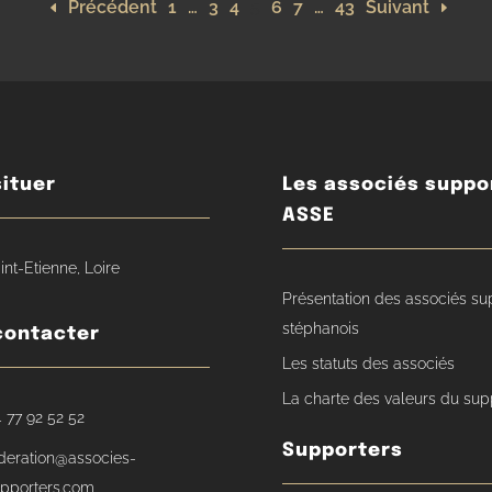
Précédent
1
…
3
4
5
6
7
…
43
Suivant
ituer
Les associés suppo
ASSE
int-Etienne, Loire
Présentation des associés su
stéphanois
contacter
Les statuts des associés
La charte des valeurs du sup
 77 92 52 52
Supporters
deration@associes-
pporters.com