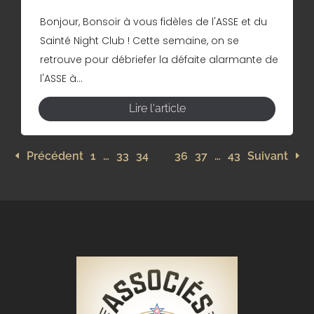
Bonjour, Bonsoir à vous fidèles de l'ASSE et du
Sainté Night Club ! Cette semaine, on se
retrouve pour débriefer la défaite alarmante de
l'ASSE à...
Lire l'article
Précédent
1
…
33
34
35
36
37
…
43
Suivant