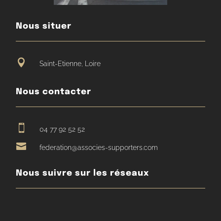
Nous situer

Saint-Etienne, Loire
Nous contacter

04 77 92 52 52

federation@associes-supporters.com
Nous suivre sur les réseaux