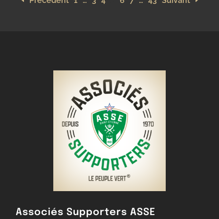
Précédent
1
…
3
4
5
6
7
…
43
Suivant
Associés Supporters ASSE