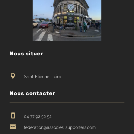
Nous situer

Saint-Etienne, Loire
Nous contacter

04 77 92 52 52

federation@associes-supporters.com