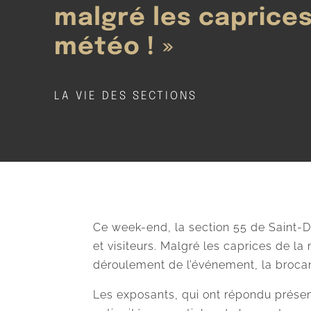
malgré les caprices
météo ! »
LA VIE DES SECTIONS
Ce week-end, la section 55 de Saint-D
et visiteurs. Malgré les caprices de 
déroulement de l’événement, la brocan
Les exposants, qui ont répondu présent