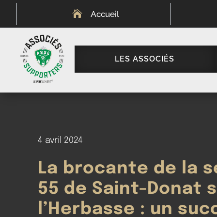

Accueil
LES ASSOCIÉS
4 avril 2024
La brocante de la s
55 de Saint-Donat 
l’Herbasse : un suc