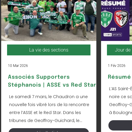
La vie des sections
Jour de 
10 Mar 2026
1 Fév 2026
Associés Supporters
Résumé 
Stéphanois | ASSE vs Red Star
L’AS Saint-
Le samedi 7 mars, le Chaudron a une
noire ce s
nouvelle fois vibré lors de la rencontre
Geoffroy-Gu
entre l’ASSE et le Red Star. Dans les
à Boulogne 
tribunes de Geoffroy-Guichard, le...