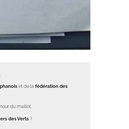
s
éphanois
et de la
fédération des
mour du maillot.
ers des Verts
?