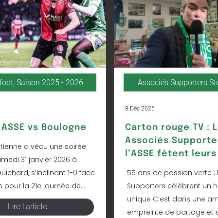
foot
,
Saison 2025 - 2026
Associés Supporters S
8 Déc 2025
ASSE vs Boulogne
Carton rouge TV : 
Associés Supporte
Étienne a vécu une soirée
l’ASSE fêtent leurs
amedi 31 janvier 2026 à
ichard, s’inclinant 1-0 face
55 ans de passion verte : 
pour la 21e journée de...
Supporters célèbrent un h
unique C’est dans une a
Lire l'article
empreinte de partage et 