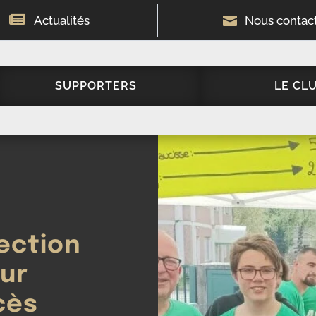

Actualités

Nous contac
SUPPORTERS
LE CL
ection
sur
cès