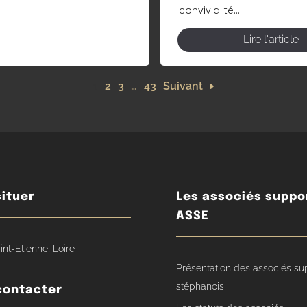
convivialité...
Lire l'article
1
2
3
…
43
Suivant
ituer
Les associés suppo
ASSE
int-Etienne, Loire
Présentation des associés su
stéphanois
contacter