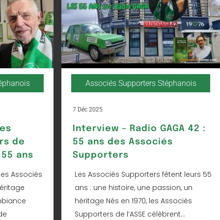
téphanois
Associés Supporters Stéphanois
7 Déc 2025
Les
Interview – Radio GAGA 42 :
rs de
55 ans des Associés
 55 ans
Supporters
les Associés
Les Associés Supporters fêtent leurs 55
éritage
ans : une histoire, une passion, un
mbiance
héritage Nés en 1970, les Associés
de
Supporters de l’ASSE célèbrent...