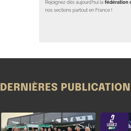
Rejoignez dès aujourd’hui la
fédération 
nos sections partout en France !
DERNIÈRES PUBLICATIO