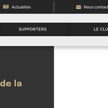

Actualités

Nous contac
SUPPORTERS
LE CL
de la