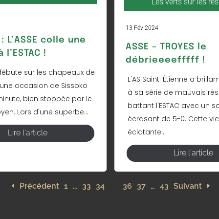
Les verts sur les ré
13 Fév 2024
: L’ASSE colle une
ASSE – TROYES le
 l’ESTAC !
débrieeeefffff !
ébute sur les chapeaux de
L'AS Saint-Étienne a brill
une occasion de Sissoko
à sa série de mauvais rés
minute, bien stoppée par le
battant l'ESTAC avec un s
yen. Lors d'une superbe...
écrasant de 5-0. Cette vic
éclatante...
Lire l'article
Lire l'article
Précédent
1
…
33
34
35
36
37
…
43
Suivant