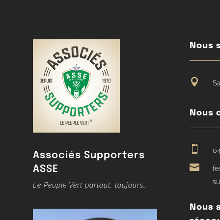
Nous s

Sa
Nous 

04
Associés Supporters

ASSE
fe
su
Le Peuple Vert partout, toujours…
Nous s