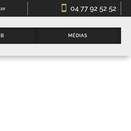

04 77 92 52 52
ter
UB
MÉDIAS