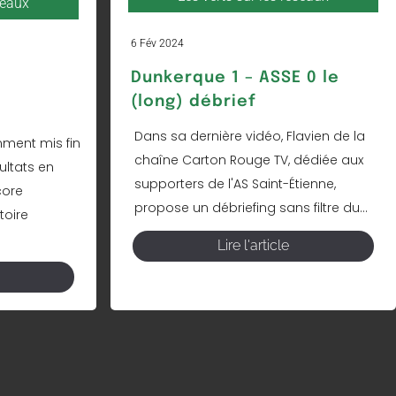
seaux
6 Fév 2024
Dunkerque 1 – ASSE 0 le
(long) débrief
Dans sa dernière vidéo, Flavien de la
amment mis fin
chaîne Carton Rouge TV, dédiée aux
ultats en
supporters de l'AS Saint-Étienne,
core
propose un débriefing sans filtre du...
toire
Lire l'article