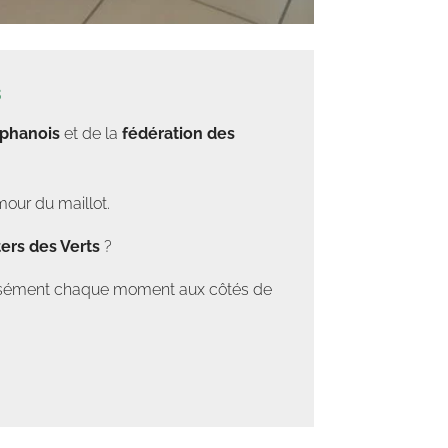
s
éphanois
et de la
fédération des
mour du maillot.
ers des Verts
?
tensément chaque moment aux côtés de