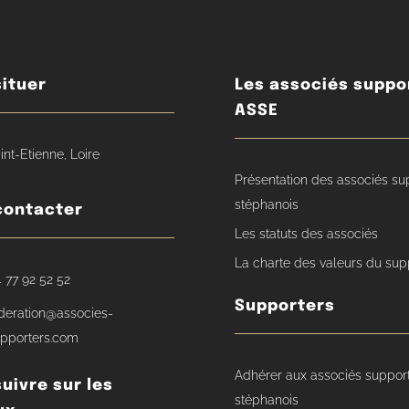
ituer
Les associés suppo
ASSE
int-Etienne, Loire
Présentation des associés su
stéphanois
contacter
Les statuts des associés
La charte des valeurs du sup
 77 92 52 52
Supporters
deration@associes-
pporters.com
Adhérer aux associés suppor
uivre sur les
stéphanois