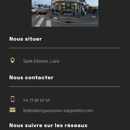
Nous situer

Saint-Etienne, Loire
Nous contacter

04 77 92 52 52

federation@associes-supporters.com
Nous suivre sur les réseaux