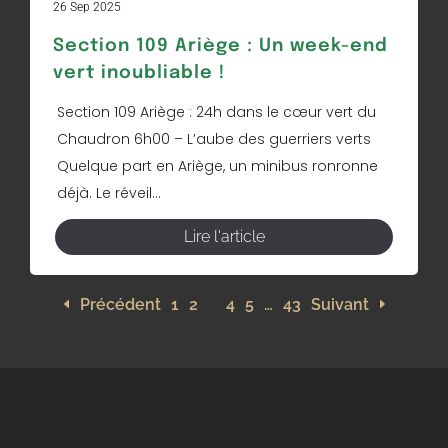
26 Sep 2025
Section 109 Ariège : Un week-end
vert inoubliable !
Section 109 Ariège : 24h dans le cœur vert du
Chaudron 6h00 – L’aube des guerriers verts
Quelque part en Ariège, un minibus ronronne
déjà. Le réveil...
Lire l'article
Précédent
1
2
3
4
5
…
43
Suivant