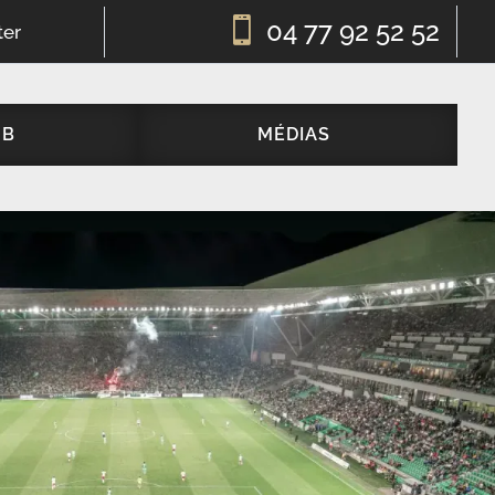

04 77 92 52 52
ter
UB
MÉDIAS