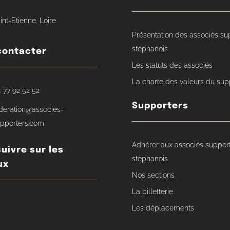
int-Etienne, Loire
Présentation des associés su
stéphanois
contacter
Les statuts des associés
La charte des valeurs du sup
 77 92 52 52
Supporters
deration@associes-
pporters.com
Adhérer aux associés suppor
uivre sur les
stéphanois
ux
Nos sections
La billetterie
Les déplacements