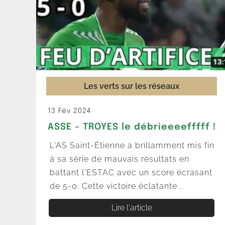
Les verts sur les réseaux
13 Fév 2024
ASSE – TROYES le débrieeeefffff !
L'AS Saint-Étienne a brillamment mis fin
à sa série de mauvais résultats en
battant l'ESTAC avec un score écrasant
de 5-0. Cette victoire éclatante...
Lire l'article