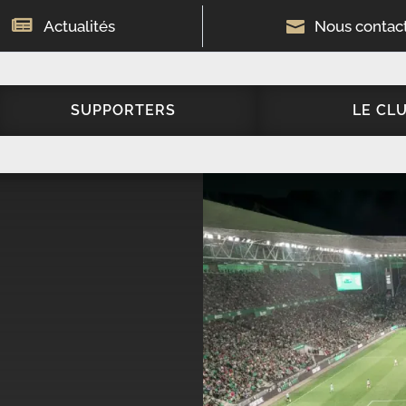

Actualités

Nous contac
SUPPORTERS
LE CL