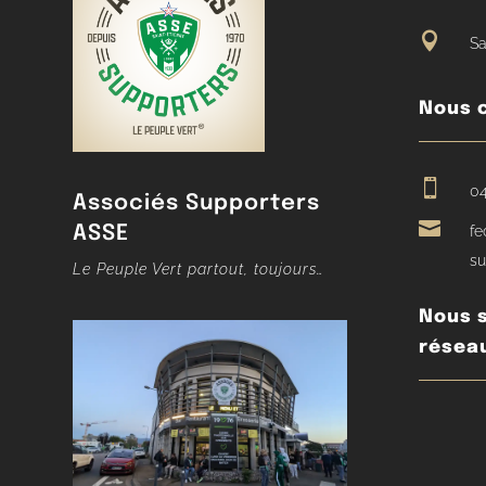

Sa
Nous 

04
Associés Supporters

ASSE
fe
su
Le Peuple Vert partout, toujours…
Nous s
résea