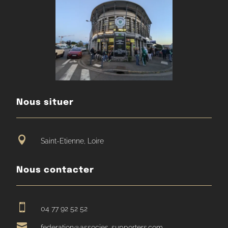
Nous situer

Saint-Etienne, Loire
Nous contacter

04 77 92 52 52

federation@associes-supporters.com