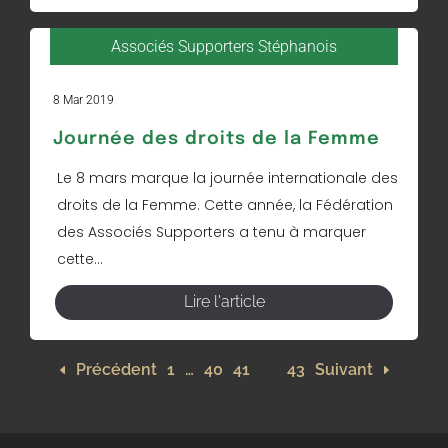
Associés Supporters Stéphanois
8 Mar 2019
Journée des droits de la Femme
Le 8 mars marque la journée internationale des
droits de la Femme. Cette année, la Fédération
des Associés Supporters a tenu à marquer
cette...
Lire l'article
Précédent
1
…
40
41
42
43
Suivant