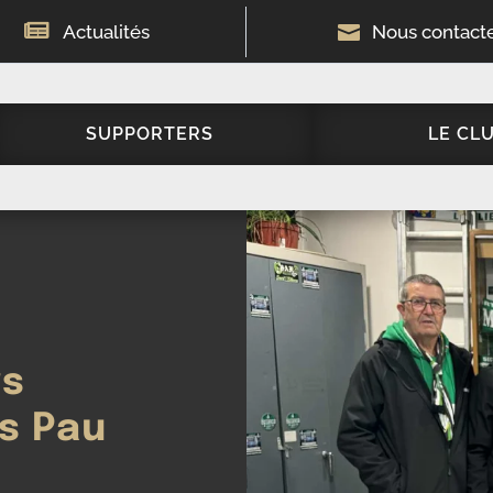

Actualités

Nous contact
SUPPORTERS
LE CL
rs
s Pau