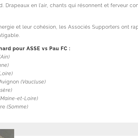
. Drapeaux en l’air, chants qui résonnent et ferveur co
ergie et leur cohésion, les Associés Supporters ont ra
atigable.
hard pour ASSE vs Pau FC :
(Ain)
nne)
Loire)
-Avignon
(Vaucluse)
Isère)
(Maine-et-Loire)
rre
(Somme)