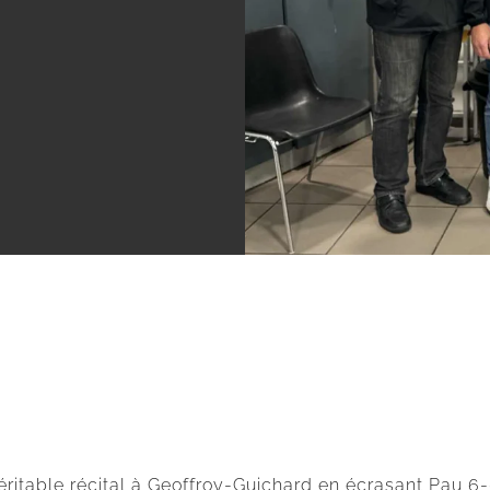
véritable récital à Geoffroy-Guichard en écrasant Pau 6