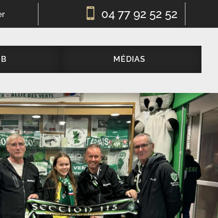

04 77 92 52 52
er
UB
MÉDIAS