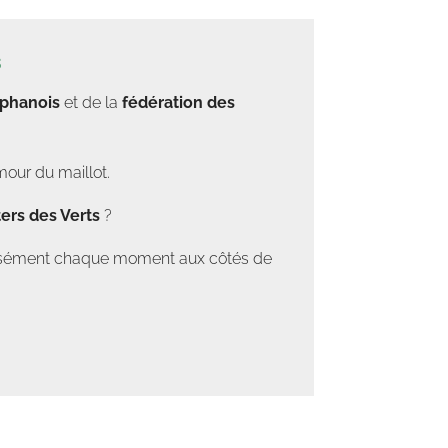
s
éphanois
et de la
fédération des
mour du maillot.
ers des Verts
?
tensément chaque moment aux côtés de