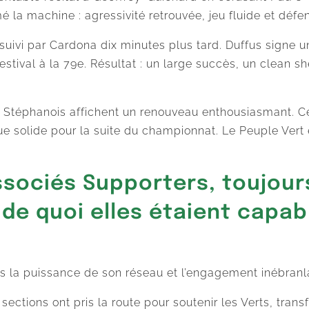
umé la machine : agressivité retrouvée, jeu fluide et déf
 suivi par Cardona dix minutes plus tard. Duffus signe u
estival à la 79e. Résultat : un large succès, un clean s
es Stéphanois affichent un renouveau enthousiasmant. Cet
ue solide pour la suite du championnat. Le Peuple Ver
ssociés Supporters, toujour
de quoi elles étaient capa
lus la puissance de son réseau et l’engagement inébra
 sections ont pris la route pour soutenir les Verts, tra