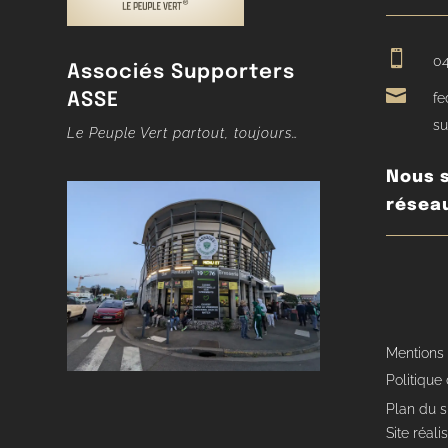

04
Associés Supporters

ASSE
fe
su
Le Peuple Vert partout, toujours…
Nous s
résea
Mentions
Politique 
Plan du s
Site réal