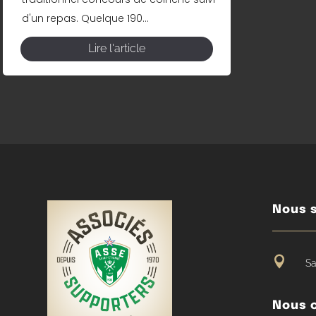
d'un repas. Quelque 190...
Lire l'article
Nous s

Sa
Nous 