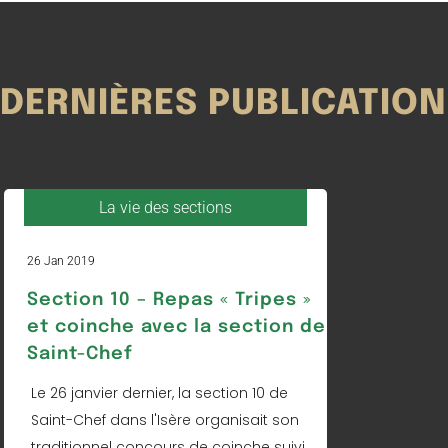
DERNIÈRES PUBLICATIO
Section 38 Saint saturnin les avignon - as
Section 21 Green Brothers - ASSE vs Pau 
pau fc - octobre 2025
Octobre 2025
La vie des sections
26 Jan 2019
Section 10 – Repas « Tripes »
et coinche avec la section de
Saint-Chef
Le 26 janvier dernier, la section 10 de
Saint-Chef dans l'Isère organisait son
traditionnel concours de coinche suivi