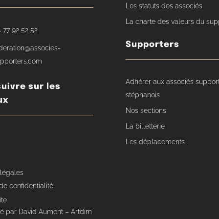
Les statuts des associés
La charte des valeurs du sup
 77 92 52 52
Supporters
deration@associes-
pporters.com
Adhérer aux associés suppor
uivre sur les
stéphanois
ux
Nos sections
La billetterie
Les déplacements
 légales
de confidentialité
ite
isé par David Aumont – Artdim