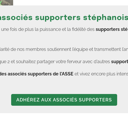
 associés supporters stéphanoi
 FC -
e fois de plus la puissance et la fidélité des
supporters st
u FC -
darité de nos membres soutiennent l’équipe et transmettent l’a
 FC -
FC -
FC -
FC -
FC -
FC -
FC -
ue 2 et souhaitez partager votre ferveur avec d’autres
support
des associés supporters de l’ASSE
et vivez encore plus in
ADHÉREZ AUX ASSOCIÉS SUPPORTERS
SE vs
FC -
FC -
FC -