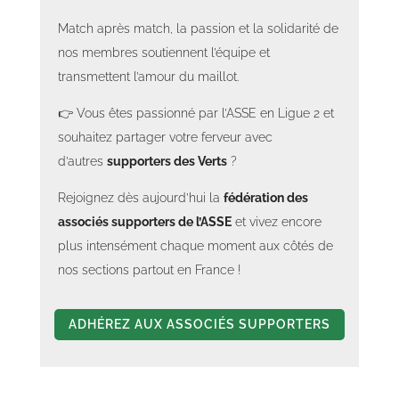
Match après match, la passion et la solidarité de
nos membres soutiennent l’équipe et
transmettent l’amour du maillot.
Section 38 Saint saturnin les avignon - ASSE vs Pau FC - Octobre
👉 Vous êtes passionné par l’ASSE en Ligue 2 et
Section 21 Green Brothers - ASSE vs Pau FC - Octobre 2025-4
Section 21 Green Brothers - ASSE vs Pau FC - Octobre 2025-5
Section 21 Green Brothers - ASSE vs Pau FC - Octobre 2025-1
2025-5
souhaitez partager votre ferveur avec
d’autres
supporters des Verts
?
Rejoignez dès aujourd’hui la
fédération des
associés supporters de l’ASSE
et vivez encore
plus intensément chaque moment aux côtés de
Section 38 Saint saturnin les avignon - asse vs pau fc - octobre 2025
Section 21 Green Brothers - ASSE vs Pau FC - Octobre 2025
nos sections partout en France !
ADHÉREZ AUX ASSOCIÉS SUPPORTERS