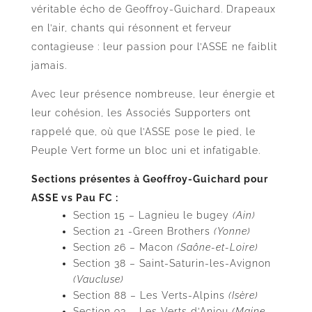
véritable écho de Geoffroy-Guichard. Drapeaux
en l’air, chants qui résonnent et ferveur
contagieuse : leur passion pour l’ASSE ne faiblit
jamais.
Avec leur présence nombreuse, leur énergie et
leur cohésion, les Associés Supporters ont
rappelé que, où que l’ASSE pose le pied, le
Peuple Vert forme un bloc uni et infatigable.
Sections présentes à Geoffroy-Guichard pour
ASSE vs Pau FC :
Section 15 – Lagnieu le bugey
(Ain)
Section 21 -Green Brothers
(Yonne)
Section 26 – Macon
(Saône-et-Loire)
Section 38 – Saint-Saturin-les-Avignon
(Vaucluse)
Section 88 – Les Verts-Alpins
(Isère)
Section 93 – Les Verts d’Anjou
(Maine-