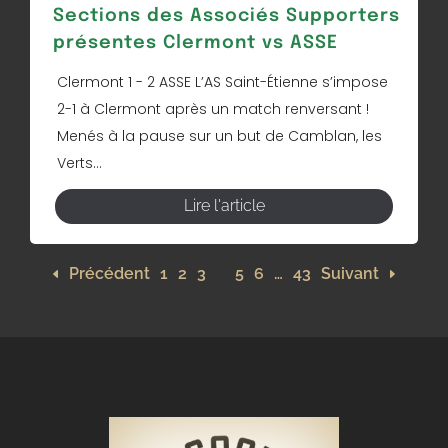
Sections des Associés Supporters
présentes Clermont vs ASSE
Clermont 1 - 2 ASSE L’AS Saint-Étienne s’impose
2-1 à Clermont après un match renversant !
Menés à la pause sur un but de Camblan, les
Verts...
Lire l'article
Précédent
1
2
3
4
5
6
…
43
Suivant