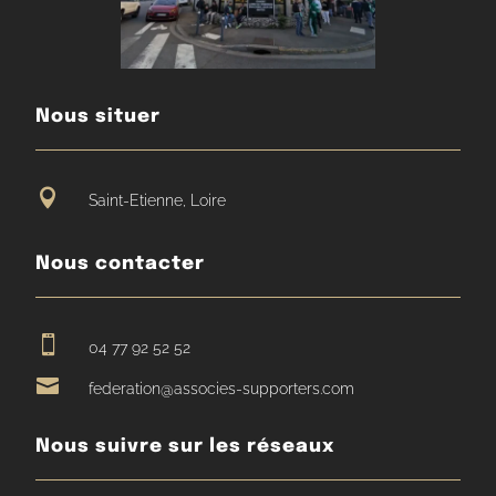
Nous situer

Saint-Etienne, Loire
Nous contacter

04 77 92 52 52

federation@associes-supporters.com
Nous suivre sur les réseaux