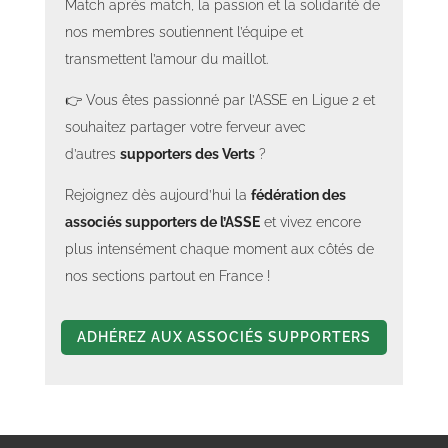
Match après match, la passion et la solidarité de
nos membres soutiennent l’équipe et
transmettent l’amour du maillot.
👉 Vous êtes passionné par l’ASSE en Ligue 2 et
Section 121 Les coeurs verts - ASSE vs Guingamp - septembre 2025
Section 121 Les coeurs verts - ASSE vs Guingamp - septembre 2025
Section 121 Les coeurs verts - ASSE vs Guingamp - septembre 2025
Section 121 Les coeurs verts - ASSE vs Guingamp - septembre 2025
Section 121 Les coeurs verts - ASSE vs Guingamp - septembre 2025
Section 121 Les coeurs verts - ASSE vs Guingamp - septembre 2025
Section 121 Les coeurs verts - ASSE vs Guingamp - septembre 2025
Section 121 Les coeurs verts - ASSE vs Guingamp - septembre 2025
souhaitez partager votre ferveur avec
d’autres
supporters des Verts
?
Rejoignez dès aujourd’hui la
fédération des
associés supporters de l’ASSE
et vivez encore
plus intensément chaque moment aux côtés de
Section 40 Verts Bretons - ASSE vs Guingamp - Septembre 2025
Section 51 Contentin - ASSE vs Guingamp - Septembre 2025
nos sections partout en France !
ADHÉREZ AUX ASSOCIÉS SUPPORTERS