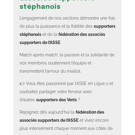
Section 220 - Les verts en Nord - Amiens vs ASSE - Septembre
Section 220 - Les verts en Nord - Amiens vs ASSE - Septembre
Section 220 - Les verts en Nord - Amiens vs ASSE - Septembre
stéphanois
2025_3
2025_2
2025_1
L’engagement de nos sections démontre une fois
Section 220 Les verts en nord - Amiens vs ASSE - 23 septembre
de plus la puissance et la fidélité des
supporters
2025_1
stéphanois
et de la
fédération des associés
supporters de l’ASSE
.
Match après match, la passion et la solidarité de
nos membres soutiennent l’équipe et
transmettent l’amour du maillot.
👉 Vous êtes passionné par l’ASSE en Ligue 2 et
Section 220 Les verts en nord - Amiens vs ASSE - 23 septembre 2025
souhaitez partager votre ferveur avec
d’autres
supporters des Verts
?
Rejoignez dès aujourd’hui la
fédération des
associés supporters de l’ASSE
et vivez encore
plus intensément chaque moment aux côtés de