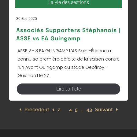
La vie des sections
30 Sep 2025
Associés Supporters Stéphanois |
ASSE vs EA Guingamp
ASSE 2 - 3 EA GUINGAMP L’AS Saint-Étienne a
connu sa première défaite de la saison contre
l’En Avant Guingamp au stade Geoffroy-
Guichard le 27...
Lire l'article
Précédent
1
2
3
4
5
…
43
Suivant