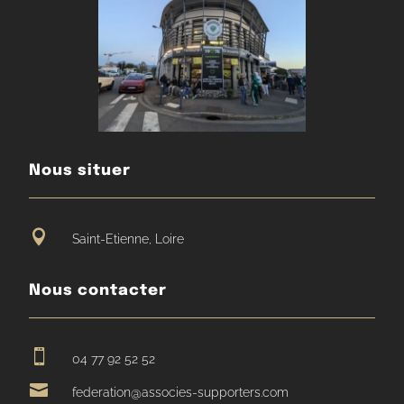
Nous situer

Saint-Etienne, Loire
Nous contacter

04 77 92 52 52

federation@associes-supporters.com