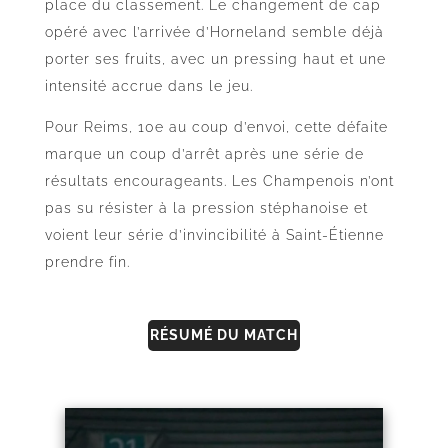
place du classement. Le changement de cap
opéré avec l’arrivée d’Horneland semble déjà
porter ses fruits, avec un pressing haut et une
intensité accrue dans le jeu.
Pour Reims, 10e au coup d’envoi, cette défaite
marque un coup d’arrêt après une série de
résultats encourageants. Les Champenois n’ont
pas su résister à la pression stéphanoise et
voient leur série d’invincibilité à Saint-Étienne
prendre fin.
RÉSUMÉ DU MATCH